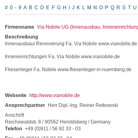
#
0-9
A
B
C
D
E
F
G
H
I
J
K
L
M
N
O
P
Q
R
S
T
Firmenname
Via Nobile UG (Innenausbau, Inneneinrichtung
Beschreibung
Innenausbau/ Renovierung Fa. Via Nobile www.vianobile.de
Inneneinrichtungen Fa. Via Nobile www.vianobile.de
Fliesenleger Fa. Nobile www.fliesenleger-in-nuernberg.de
Webseite
http://www.vianobile.de
Ansprechpartner
Herr Dipl.-Ing. Reiner Retkowski
Anschrift
Reichswaldstr. 8 / 90562 Heroldsberg / Germany
Telefon
+49 (0)911 / 56 92 33 - 03