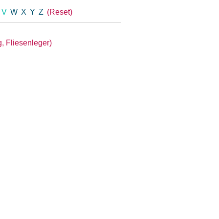
U
V
W
X
Y
Z
(Reset)
, Fliesenleger)