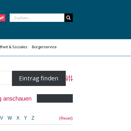
Suche
nach:
heit & Soziales
Bürgerservice
Advanced Search
ag anschauen
Eintrag hinzufügen
V
W
X
Y
Z
(Reset)