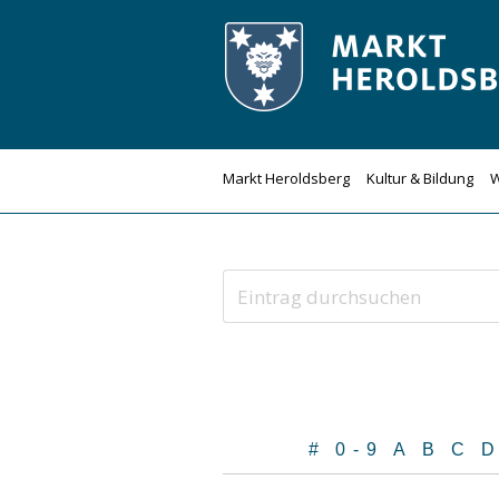
Zum
Inhalt
springen
Markt Heroldsberg
Kultur & Bildung
W
#
0-9
A
B
C