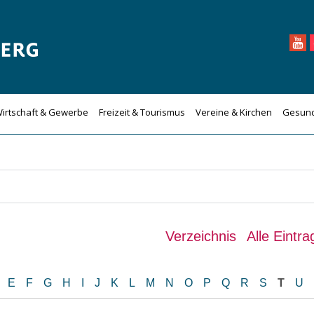
irtschaft & Gewerbe
Freizeit & Tourismus
Vereine & Kirchen
Gesund
Verzeichnis
Alle Eintr
D
E
F
G
H
I
J
K
L
M
N
O
P
Q
R
S
T
U