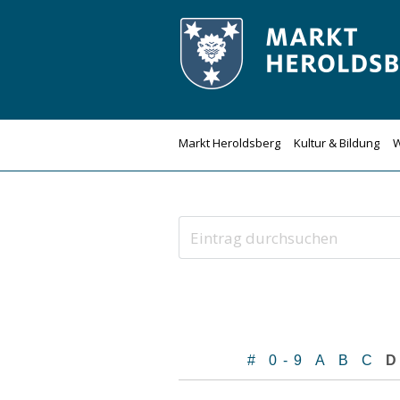
Zum
Inhalt
springen
Markt Heroldsberg
Kultur & Bildung
W
#
0-9
A
B
C