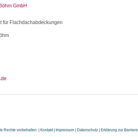
. Böhm GmbH
ist für Flachdachabdeckungen
Böhm
.de
 Rechte vorbehalten. |
Kontakt
|
Impressum
|
Datenschutz
|
Erklärung zur Barrieref