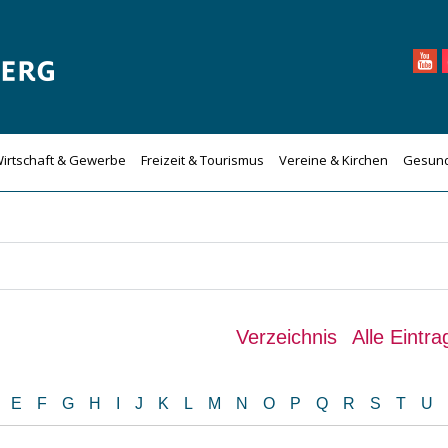
irtschaft & Gewerbe
Freizeit & Tourismus
Vereine & Kirchen
Gesund
Verzeichnis
Alle Eintr
D
E
F
G
H
I
J
K
L
M
N
O
P
Q
R
S
T
U