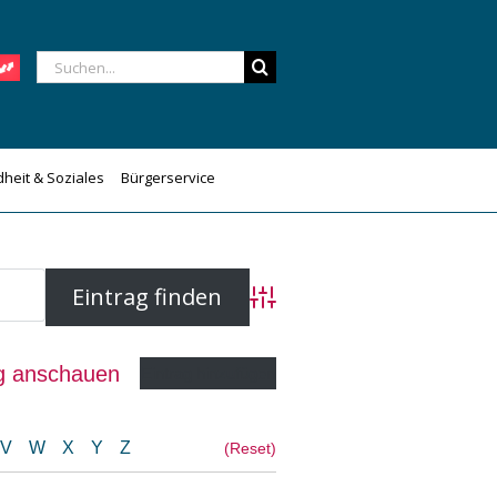
Suche
nach:
heit & Soziales
Bürgerservice
Advanced Search
ag anschauen
Eintrag hinzufügen
V
W
X
Y
Z
(Reset)