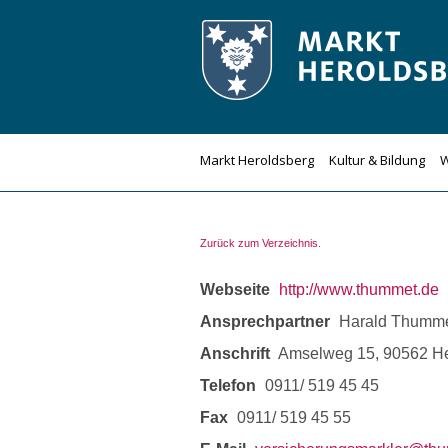
Zum
Inhalt
springen
Markt Heroldsberg
Kultur & Bildung
W
Zurück zum Verzeichnis.
Webseite
http://www.thummet.de
Ansprechpartner
Harald Thumm
Anschrift
Amselweg 15, 90562 He
Telefon
0911/ 519 45 45
Fax
0911/ 519 45 55