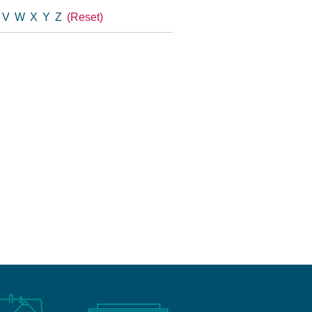
U
V
W
X
Y
Z
(Reset)