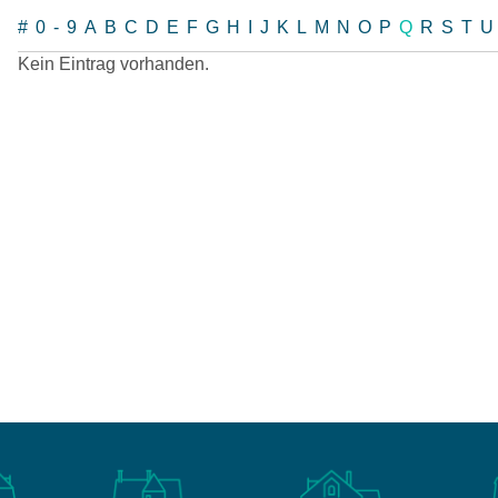
#
0-9
A
B
C
D
E
F
G
H
I
J
K
L
M
N
O
P
Q
R
S
T
Kein Eintrag vorhanden.