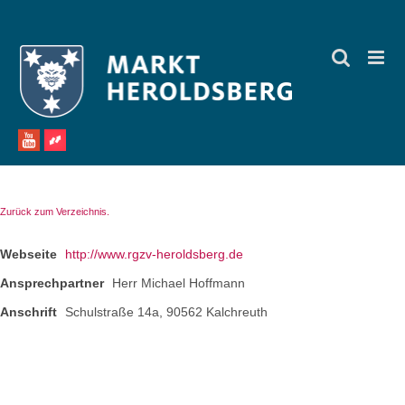
Zum
Inhalt
springen
Zurück zum Verzeichnis.
Webseite
http://www.rgzv-heroldsberg.de
Ansprechpartner
Herr Michael Hoffmann
Anschrift
Schulstraße 14a, 90562 Kalchreuth