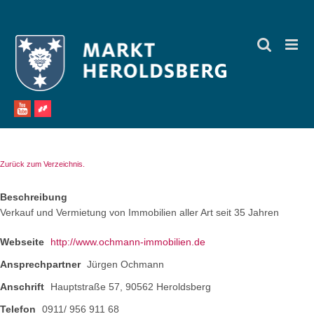
Zum
Inhalt
springen
Zurück zum Verzeichnis.
Beschreibung
Verkauf und Vermietung von Immobilien aller Art seit 35 Jahren
Webseite
http://www.ochmann-immobilien.de
Ansprechpartner
Jürgen Ochmann
Anschrift
Hauptstraße 57, 90562 Heroldsberg
Telefon
0911/ 956 911 68