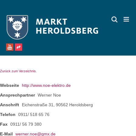
Zum
Inhalt
springen
Zurück zum Verzeichnis.
Webseite
http://www.noe-elektro.de
Ansprechpartner
Werner Noe
Anschrift
Eichenstraße 31, 90562 Heroldsberg
Telefon
0911/ 518 65 76
Fax
0911/ 56 79 380
E-Mail
werner.noe@gmx.de