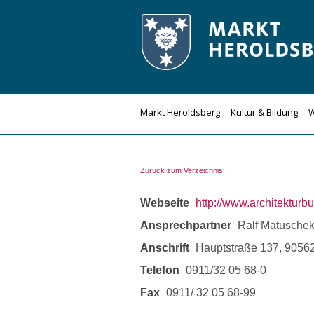
Zum
Inhalt
springen
Markt Heroldsberg
Kultur & Bildung
W
Zurück zum Verzeichnis.
Webseite
http://www.architektur
Ansprechpartner
Ralf Matusche
Anschrift
Hauptstraße 137, 9056
Telefon
0911/32 05 68-0
Fax
0911/ 32 05 68-99