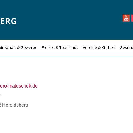
irtschaft & Gewerbe
Freizeit & Tourismus
Vereine & Kirchen
Gesund
buero-matuschek.de
k
2 Heroldsberg