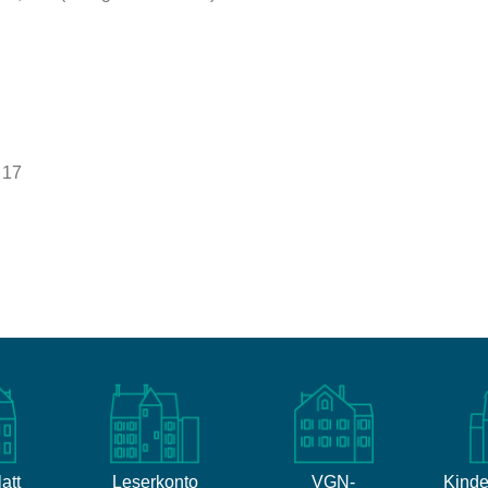
 17
att
Leserkonto
VGN-
Kinde