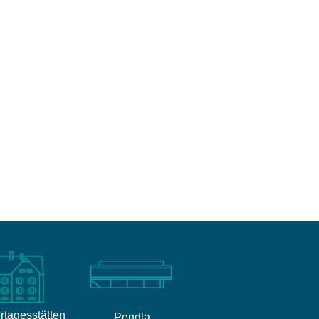
rtagesstätten
Pendla