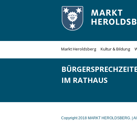
Zum
Inhalt
springen
Markt Heroldsberg
Kultur & Bildung
W
BÜRGERSPRECHZEIT
IM RATHAUS
Copyright 2018 MARKT HEROLDSBERG. | Alle