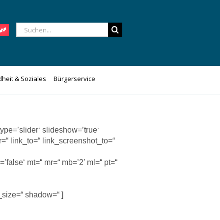
Suche
nach:
heit & Soziales
Bürgerservice
ype=’slider‘ slideshow=’true‘
=“ link_to=“ link_screenshot_to=“
’false‘ mt=“ mr=“ mb=’2′ ml=“ pt=“
_size=“ shadow=“ ]