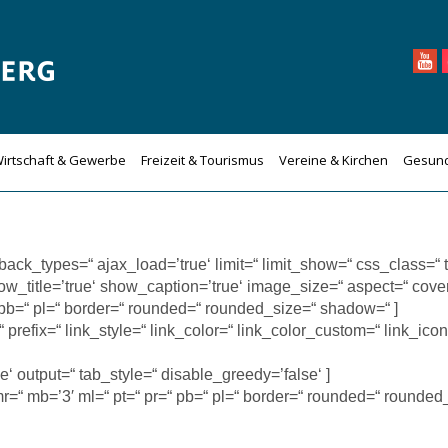
irtschaft & Gewerbe
Freizeit & Tourismus
Vereine & Kirchen
Gesund
lback_types=“ ajax_load=’true‘ limit=“ limit_show=“ css_class=“ t
ow_title=’true‘ show_caption=’true‘ image_size=“ aspect=“ cover
 pb=“ pl=“ border=“ rounded=“ rounded_size=“ shadow=“ ]
efix=“ link_style=“ link_color=“ link_color_custom=“ link_icon=
‘ output=“ tab_style=“ disable_greedy=’false‘ ]
r=“ mb=’3′ ml=“ pt=“ pr=“ pb=“ pl=“ border=“ rounded=“ rounded