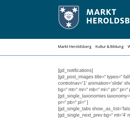
Zum
Inhalt
springen
Markt Heroldsberg
Kultur & Bildung
W
[gd_notifications]
[gd_post_images title=“ types=“ fal
controlnav=’1′ animation=’slide‘ sh
bg=“ mt=“ mr=“ mb=“ ml=“ pt=“ pr=“
[gd_single_taxonomies taxonomy=“ pr
pr=“ pb=“ pl=“ ]
[gd_single_tabs show_as_list=’false
[gd_single_next_prev bg=“ mt=’4′ m