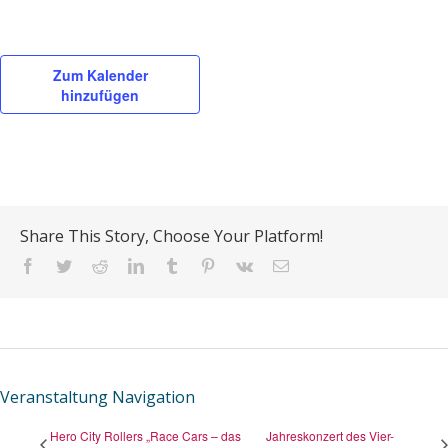
Zum Kalender
hinzufügen
Share This Story, Choose Your Platform!
Facebook
Twitter
Reddit
LinkedIn
Tumblr
Pinterest
Vk
E-
Mail
Veranstaltung Navigation
Hero City Rollers „Race Cars – das
Jahreskonzert des Vier-