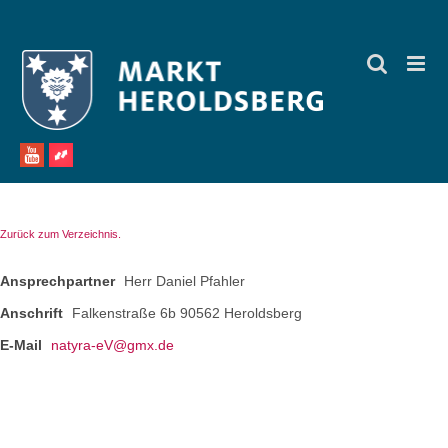
Zum
Inhalt
springen
Zurück zum Verzeichnis.
Ansprechpartner
Herr Daniel Pfahler
Anschrift
Falkenstraße 6b 90562 Heroldsberg
E-Mail
natyra-eV@gmx.de